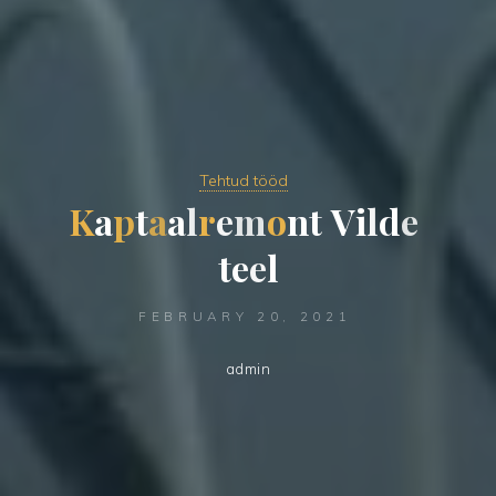
Tehtud tööd
K
a
p
t
a
a
l
r
e
m
o
n
t
V
i
l
d
e
t
e
e
l
FEBRUARY 20, 2021
admin