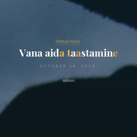
Tehtud tööd
V
a
n
a
a
i
d
a
t
a
a
s
t
a
m
i
n
e
OCTOBER 14, 2020
admin